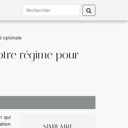
é optimale
otre régime pour
n qui
ation
SIMILAIRE