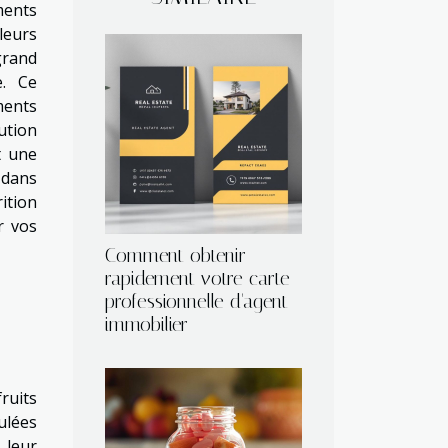
ents
leurs
grand
e. Ce
ments
ution
t une
dans
ition
r vos
Comment obtenir
rapidement votre carte
professionnelle d'agent
immobilier
ruits
ulées
 leur