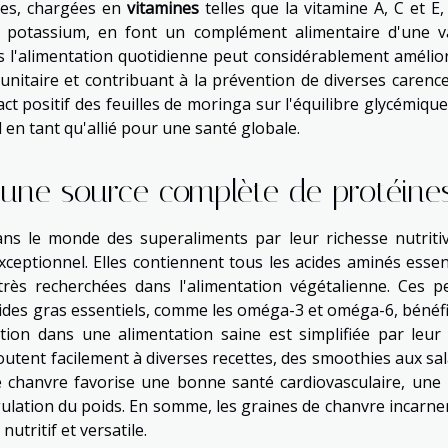
lles, chargées en
vitamines
telles que la vitamine A, C et E,
e potassium, en font un complément alimentaire d'une v
s l'alimentation quotidienne peut considérablement amélior
unitaire et contribuant à la prévention de diverses carence
ct positif des feuilles de moringa sur l'équilibre glycémique
 en tant qu'allié pour une santé globale.
 une source complète de protéine
ns le monde des superaliments par leur richesse nutritiv
ceptionnel. Elles contiennent tous les acides aminés essent
très recherchées dans l'alimentation végétalienne. Ces pe
ides gras essentiels, comme les oméga-3 et oméga-6, bénéf
tion dans une alimentation saine est simplifiée par leur
outent facilement à diverses recettes, des smoothies aux sal
 chanvre favorise une bonne santé cardiovasculaire, une
gulation du poids. En somme, les graines de chanvre incarne
utritif et versatile.