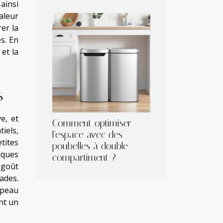
 ainsi
aleur
er la
s. En
 et la
s
e, et
Comment optimiser
iels,
l'espace avec des
tites
poubelles à double
iques
compartiment ?
 goût
ades.
 peau
nt un