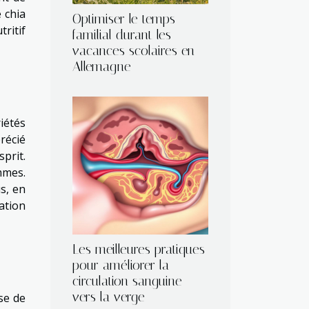
 chia
Optimiser le temps
ritif
familial durant les
vacances scolaires en
Allemagne
iétés
récié
prit.
mmes.
s, en
ation
Les meilleures pratiques
pour améliorer la
circulation sanguine
vers la verge
sse de