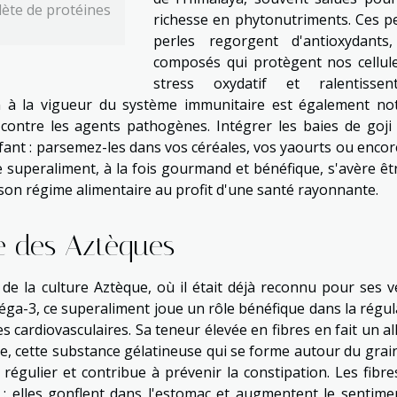
lète de protéines
richesse en phytonutriments. Ces pe
perles regorgent d'antioxydants
composés qui protègent nos cellul
stress oxydatif et ralentisse
ion à la vigueur du système immunitaire est également not
 contre les agents pathogènes. Intégrer les baies de goji
nfant : parsemez-les dans vos céréales, vos yaourts ou encor
Ce superaliment, à la fois gourmand et bénéfique, s'avère êt
r son régime alimentaire au profit d'une santé rayonnante.
ce des Aztèques
 de la culture Aztèque, où il était déjà reconnu pour ses v
éga-3, ce superaliment joue un rôle bénéfique dans la régul
s cardiovasculaires. Sa teneur élevée en fibres en fait un al
age, cette substance gélatineuse qui se forme autour du grai
l régulier et contribue à prévenir la constipation. Les fibre
 : elles gonflent dans l'estomac et augmentent le sentime