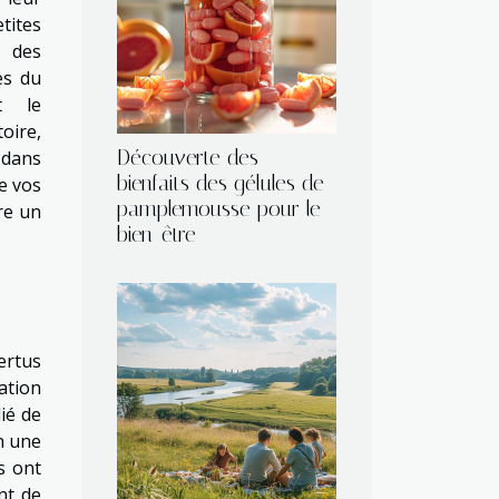
tites
, des
es du
nt le
oire,
Découverte des
 dans
bienfaits des gélules de
e vos
pamplemousse pour le
re un
bien-être
ertus
ation
lié de
n une
s ont
nt de