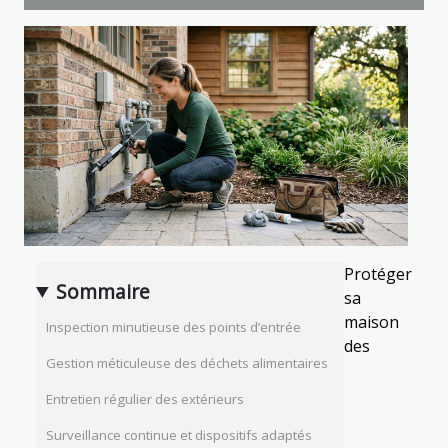
Protéger
Sommaire
sa
maison
Inspection minutieuse des points d’entrée
des
Gestion méticuleuse des déchets alimentaires
Entretien régulier des extérieurs
Surveillance continue et dispositifs adaptés