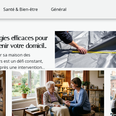
Santé & Bien-être
Général
gies efficaces pour
nir votre domicile
ri des rongeurs
r sa maison des
 une intervention
 est un défi constant,
rès une intervention
onnelle...