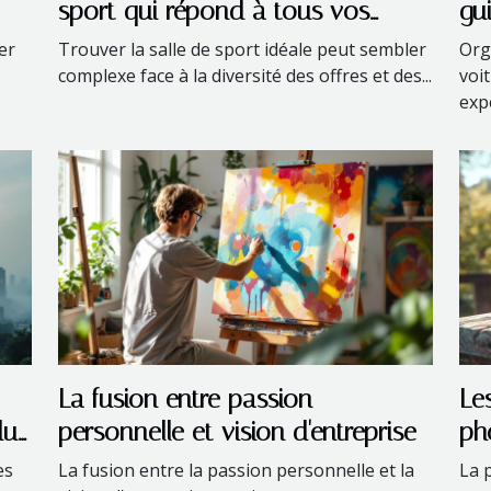
sport qui répond à tous vos
gu
besoins ?
er
Trouver la salle de sport idéale peut sembler
Org
complexe face à la diversité des offres et des...
voi
expé
La fusion entre passion
Le
du
personnelle et vision d'entreprise
ph
pa
es
La fusion entre la passion personnelle et la
La 