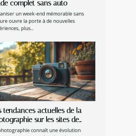
ide complet sans auto
aniser un week-end mémorable sans
ture ouvre la porte à de nouvelles
riences, plus...
s tendances actuelles de la
otographie sur les sites de
rtage
photographie connaît une évolution