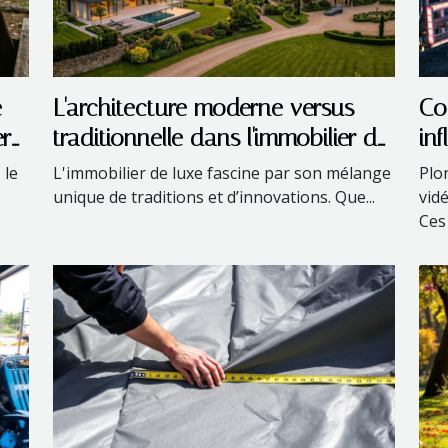
e
L'architecture moderne versus
Co
ère
traditionnelle dans l'immobilier de
in
luxe
mo
 le
L'immobilier de luxe fascine par son mélange
Plo
unique de traditions et d’innovations. Que...
vid
Ces 