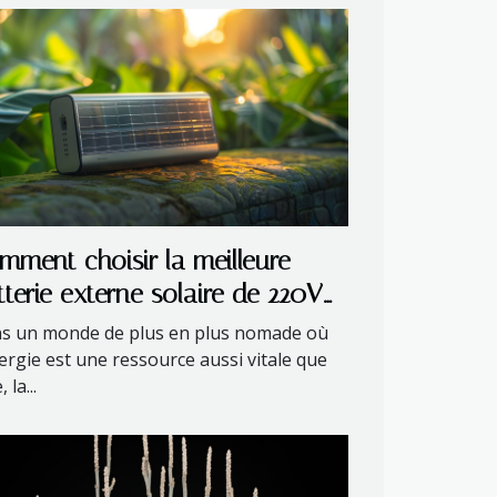
mment choisir la meilleure
tterie externe solaire de 220V
ur vos besoins
s un monde de plus en plus nomade où
nergie est une ressource aussi vitale que
 la...