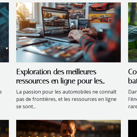
Exploration des meilleures
Co
ressources en ligne pour les
ba
passionnés de voitures
po
e
La passion pour les automobiles ne connaît
Dan
pas de frontières, et les ressources en ligne
l'é
se sont...
rare,