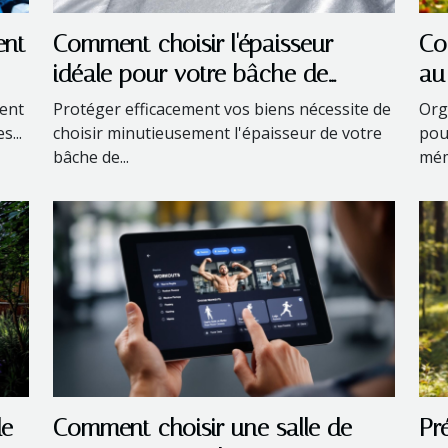
ent
Comment choisir l'épaisseur
Co
idéale pour votre bâche de
au
protection ?
en
ment
Protéger efficacement vos biens nécessite de
Org
s...
choisir minutieusement l'épaisseur de votre
pou
bâche de...
mém
de
Comment choisir une salle de
Pr