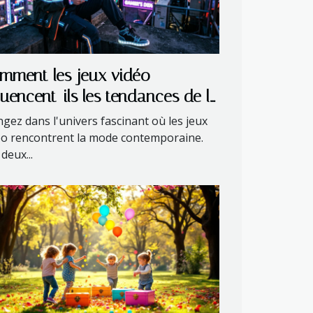
mment les jeux vidéo
fluencent-ils les tendances de la
de actuelle ?
ngez dans l'univers fascinant où les jeux
éo rencontrent la mode contemporaine.
deux...