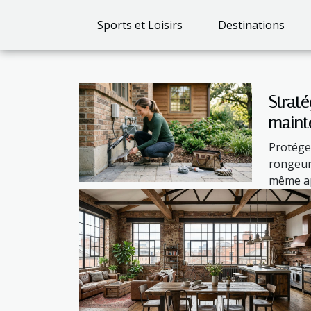
Sports et Loisirs
Destinations
Straté
mainte
à l'ab
Protége
après
rongeurs
même ap
professi