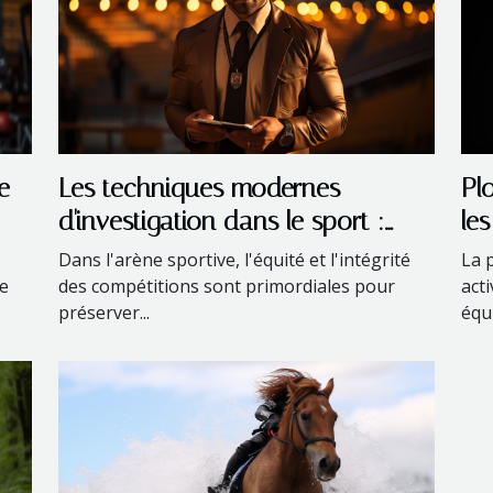
Les techniques modernes
Pl
e
d'investigation dans le sport :
les
Comment les détectives privés
Dans l'arène sportive, l'équité et l'intégrité
La 
contribuent à l'intégrité des
des compétitions sont primordiales pour
acti
ue
préserver...
équ
compétitions